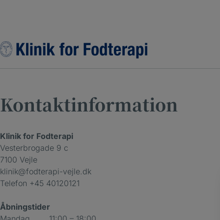
Hop
til
indholdet
Kontaktinformation
Klinik for Fodterapi
Vesterbrogade 9 c
7100 Vejle
klinik@fodterapi-vejle.dk
Telefon
+45 40120121
Åbningstider
Mandag
11:00 – 18:00