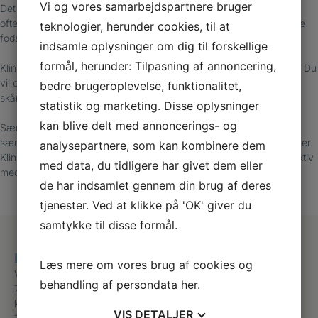
Vi og vores samarbejdspartnere bruger
Det kan føles som en skarp smerte, når du går. Hælsporer rammer
ofte mennesker, der går meget på arbejdet, og kan skyldes forkerte
teknologier, herunder cookies, til at
fodstillinger, eller at din muskulatur er overbelastet.
indsamle oplysninger om dig til forskellige
formål, herunder: Tilpasning af annoncering,
Klinikken tilbyder indlæg, der reducerer stød og aflaster dine hæle. Du
vil også blive vejledt i, hvordan du vælger sko, der hjælper med at
bedre brugeroplevelse, funktionalitet,
skåne dine hæle.
statistik og marketing. Disse oplysninger
kan blive delt med annoncerings- og
Særligt for unge mellem 8-14 år: Hvis du har ondt bag på hælen,
særligt når du er aktiv, kan det skyldes irritation i hælens vækstzoner.
analysepartnere, som kan kombinere dem
Klinikken kan hjælpe med at lindre smerterne, så du kan forblive aktiv
med data, du tidligere har givet dem eller
med et indlæg eller et hælløft.
de har indsamlet gennem din brug af deres
tjenester. Ved at klikke på 'OK' giver du
samtykke til disse formål.
Klinik for Fodterapi
Læs mere om vores brug af cookies og
Vesterbrogade 9 c
behandling af persondata
her
.
7100 Vejle
klinik@fodterapi-vejle.dk
VIS
DETALJER