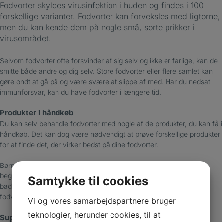
Fodvorter skyldes virusinfektion i huden og findes i 100
forskellige varianter. Fodvorter kan forveksles med ligtorne,
men du kan kende dem på nogle små, sorte prikker i
virusområdet.
Selvom fodvorter ofte forsvinder af sig selv og ikke er farlige, kan de
smitte både andre og dig selv. Store fodvorter eller flere samlet kan
gøre ondt at gå på og være svære at slippe af med. Har du nedsat
immunforsvar, kan du have fodvorter i længere tid.
Produkter i håndkøb
Du kan selv behandle fodvorter med nogle af de produkter, du kan få i
håndkøb. Det kan dog være nødvendigt at prøve forskellige produkter
for at finde det, der virker bedst på dine fodvorter.
Børn i mellemskolealderen er særligt udsatte for fodvorter. Du kan
begrænse, at dit barn smitter andre ved at få det til at bruge
Samtykke til cookies
badesandaler i omklædningsrummet og forhindre det i at kradse i
fodvorterne.
Vi og vores samarbejdspartnere bruger
teknologier, herunder cookies, til at
Suppler din behandling