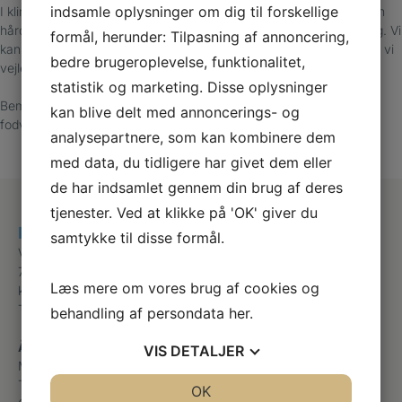
indsamle oplysninger om dig til forskellige
I klinikken tilbyder vi professionel behandling, hvor vi beskærer den
hårde hud ved fodvorten og aflaster området, hvis den generer dig. Vi
formål, herunder: Tilpasning af annoncering,
kan behandle med særlige produkter, der ikke findes i håndkøb, og vi
bedre brugeroplevelse, funktionalitet,
vejleder dig i, hvilke muligheder du har for behandling.
statistik og marketing. Disse oplysninger
Bemærk: Finger- og fodvorter kan skyldes samme virus, men
kan blive delt med annoncerings- og
fodvorter er fladere, fordi de trykkes ned, når man går.
analysepartnere, som kan kombinere dem
med data, du tidligere har givet dem eller
de har indsamlet gennem din brug af deres
tjenester. Ved at klikke på 'OK' giver du
Klinik for Fodterapi
samtykke til disse formål.
Vesterbrogade 9 c
7100 Vejle
Læs mere om vores brug af cookies og
klinik@fodterapi-vejle.dk
Telefon
+45 40120121
behandling af persondata
her
.
Åbningstider
VIS
DETALJER
Mandag
11:00 – 18:00
Tirsdag
09:00 – 14:00
JA
NEJ
OK
JA
NEJ